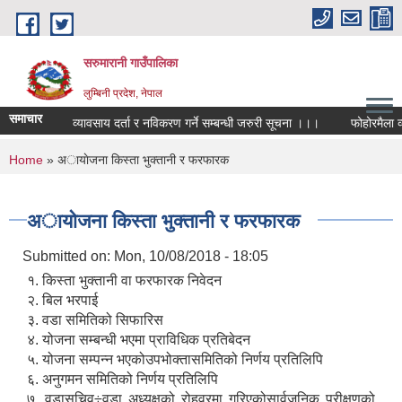
Skip to main content
सरुमारानी गाउँपालिका
लुम्बिनी प्रदेश, नेपाल
समाचार
व्यावसाय दर्ता र नविकरण गर्ने सम्बन्धी जरुरी सूचना ।।।
फोहोरमैला व्य
You are here
Home
» अायाेजना किस्ता भुक्तानी र फरफारक
अायाेजना किस्ता भुक्तानी र फरफारक
Submitted on:
Mon, 10/08/2018 - 18:05
१. किस्ता भुक्तानी वा फरफारक निवेदन
२. बिल भरपाई
३. वडा समितिको सिफारिस
४. योजना सम्बन्धी भएमा प्राविधिक प्रतिबेदन
५. योजना सम्पन्न भएकोउपभोक्तासमितिको निर्णय प्रतिलिपि
६. अनुगमन समितिको निर्णय प्रतिलिपि
७. वडासचिव÷वडा अध्यक्षको रोहवरमा गरिएकोसार्वजनिक परीक्षणको