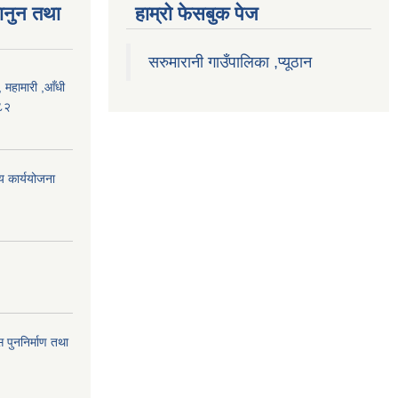
ानुन तथा
हाम्राे फेसबुक पेज
सरुमारानी गाउँपालिका ,प्यूठान
महामारी ,आँधी
०८२
िय कार्ययोजना
 पुननिर्माण तथा