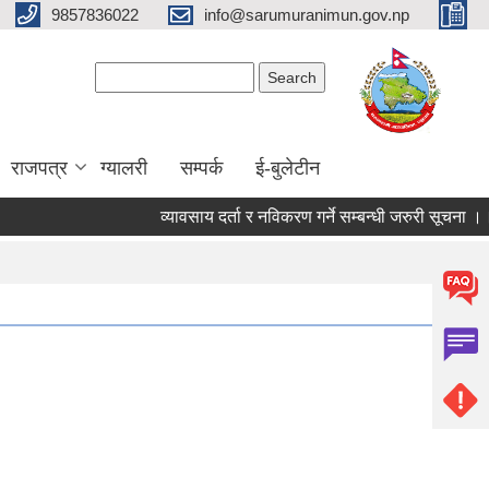
9857836022
info@sarumuranimun.gov.np
Search form
Search
राजपत्र
ग्यालरी
सम्पर्क
ई-बुलेटीन
व्यावसाय दर्ता र नविकरण गर्ने सम्बन्धी जरुरी सूचना ।।।