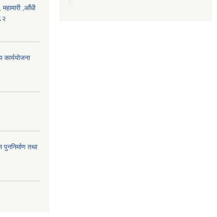
महामारी ,आँधी
०८२
िय कार्ययोजना
 पुननिर्माण तथा