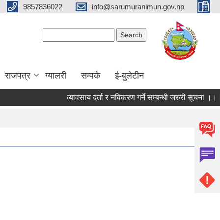
9857836022
info@sarumuranimun.gov.np
Search form
Search
राजपत्र
ग्यालरी
सम्पर्क
ई-बुलेटीन
व्यावसाय दर्ता र नविकरण गर्ने सम्बन्धी जरुरी सूचना ।।।