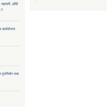
महामारी ,आँधी
०८२
िय कार्ययोजना
 पुननिर्माण तथा