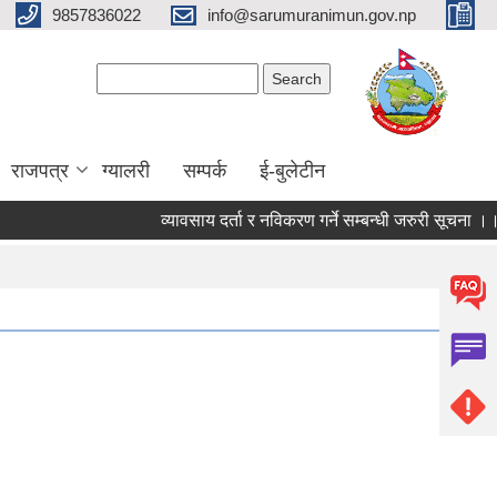
9857836022
info@sarumuranimun.gov.np
Search form
Search
राजपत्र
ग्यालरी
सम्पर्क
ई-बुलेटीन
व्यावसाय दर्ता र नविकरण गर्ने सम्बन्धी जरुरी सूचना ।।।