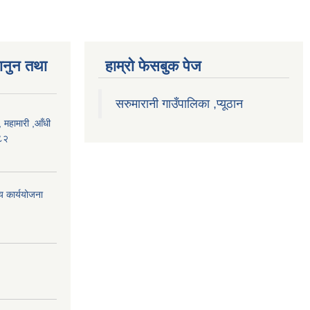
ानुन तथा
हाम्राे फेसबुक पेज
सरुमारानी गाउँपालिका ,प्यूठान
महामारी ,आँधी
०८२
िय कार्ययोजना