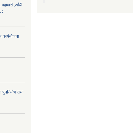
महामारी ,आँधी
०८२
िय कार्ययोजना
 पुननिर्माण तथा