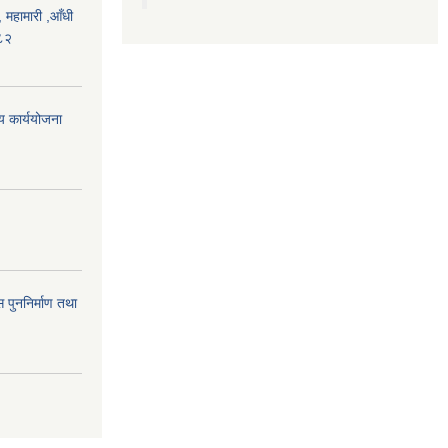
महामारी ,आँधी
०८२
िय कार्ययोजना
 पुननिर्माण तथा