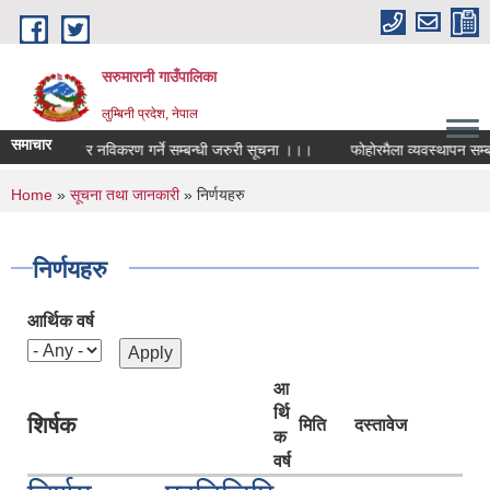
Skip to main content
सरुमारानी गाउँपालिका
लुम्बिनी प्रदेश, नेपाल
समाचार
व्यावसाय दर्ता र नविकरण गर्ने सम्बन्धी जरुरी सूचना ।।।
फोहोरमैला व्यवस्थापन सम्बन्ध
You are here
Home
»
सूचना तथा जानकारी
» निर्णयहरु
निर्णयहरु
आर्थिक वर्ष
आ
र्थि
शिर्षक
मिति
दस्तावेज
क
वर्ष