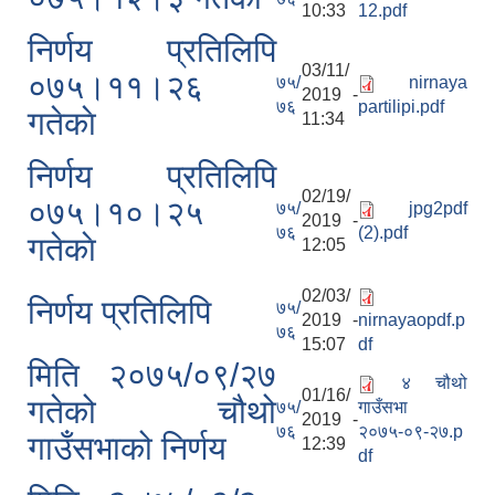
10:33
12.pdf
निर्णय प्रतिलिपि
03/11/
०७५।११।२६
७५/
nirnaya
2019 -
७६
partilipi.pdf
गतेकाे
11:34
निर्णय प्रतिलिपि
02/19/
०७५।१०।२५
७५/
jpg2pdf
2019 -
७६
(2).pdf
गतेकाे
12:05
02/03/
निर्णय प्रतिलिपि
७५/
2019 -
nirnayaopdf.p
७६
15:07
df
मिति २०७५/०९/२७
४ चौथो
01/16/
गतेको चौथो
७५/
गाउँसभा
2019 -
७६
२०७५-०९-२७.p
गाउँसभाको निर्णय
12:39
df