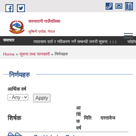
Skip to main content
सरुमारानी गाउँपालिका
लुम्बिनी प्रदेश, नेपाल
समाचार
व्यावसाय दर्ता र नविकरण गर्ने सम्बन्धी जरुरी सूचना ।।।
फोहोरमैल
You are here
Home
»
सूचना तथा जानकारी
» निर्णयहरु
निर्णयहरु
आर्थिक वर्ष
आ
र्थि
शिर्षक
मिति
दस्तावेज
क
वर्ष