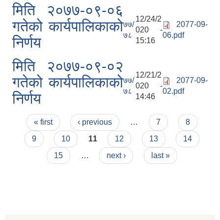
मिति २०७७-०९-०६
12/24/2
गतेको कार्यपालिकाको
७७/
2077-09-
020 -
७८
06.pdf
निर्णय
15:16
मिति २०७७-०९-०२
12/21/2
गतेको कार्यपालिकाको
७७/
2077-09-
020 -
७८
02.pdf
निर्णय
14:46
Pages
« first
‹ previous
…
7
8
9
10
11
12
13
14
15
…
next ›
last »