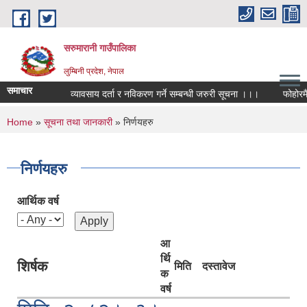
Skip to main content
सरुमारानी गाउँपालिका
लुम्बिनी प्रदेश, नेपाल
समाचार
व्यावसाय दर्ता र नविकरण गर्ने सम्बन्धी जरुरी सूचना ।।।
फोहोरमैला
You are here
Home
»
सूचना तथा जानकारी
» निर्णयहरु
निर्णयहरु
आर्थिक वर्ष
आ
र्थि
शिर्षक
मिति
दस्तावेज
क
वर्ष