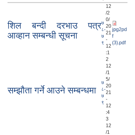
12
/2
0/
७
शिल बन्दी दरभाउ पत्र
20
८-
jpg2pd
21
आव्हान सम्बन्धी सूचना
७
f
-
९
(3).pdf
12
:1
2
12
/1
5/
७
20
सम्झौता गर्ने आउने सम्बन्धमा
८-
21
७
-
९
12
:4
3
12
/1