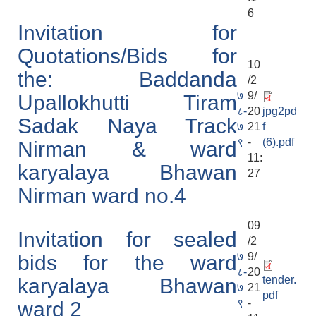
6
Invitation for
Quotations/Bids for
10
the: Baddanda
/2
७
9/
Upallokhutti Tiram
८-
20
jpg2pd
Sadak Naya Track
७
21
f
९
-
(6).pdf
Nirman & ward
11:
karyalaya Bhawan
27
Nirman ward no.4
09
Invitation for sealed
/2
७
9/
bids for the ward
८-
20
tender.
karyalaya Bhawan
७
21
pdf
९
-
ward 2