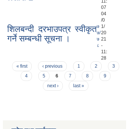
11:
07
04
/0
७
1/
शिलबन्दी दरभाउपत्र स्वीकृत
७/
20
गर्ने सम्बन्धी सूचना ।
७
21
८
-
11:
28
Pages
« first
‹ previous
1
2
3
4
5
6
7
8
9
next ›
last »