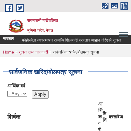
Skip to main content
सरुमारानी गाउँपालिका
लुम्बिनी प्रदेश, नेपाल
समाचार
ना ।।।
फोहोरमैला व्यवस्थापन सम्बन्धि शिलबन्दी प्रस्ताव आह्वान गरिएको सूचना
स
You are here
Home
»
सूचना तथा जानकारी
» सार्वजनिक खरिद/बोलपत्र सूचना
सार्वजनिक खरिद/बोलपत्र सूचना
आर्थिक वर्ष
आ
र्थि
मि
शिर्षक
क
दस्तावेज
ति
व
र्ष