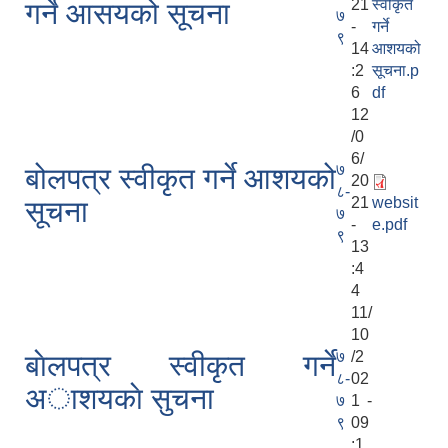
21
स्वीकृत
गर्ने आसयको सूचना
७
-
गर्ने
९
14
आशयको
:2
सूचना.p
6
df
12
/0
6/
७
बोलपत्र स्वीकृत गर्ने आशयको
20
८-
21
websit
सूचना
७
-
e.pdf
९
13
:4
4
11/
10
७
/2
बाेलपत्र स्वीकृत गर्ने
८-
02
अाशयकाे सुचना
७
1 -
९
09
:1