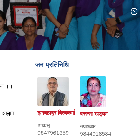
जन प्रतिनिधि
सूचना ।।।
झगवहादुर विश्वकर्मा
व आह्वान
बसन्ता खड्का
अध्यक्ष
उपाध्यक्ष
9847961359
9844918584