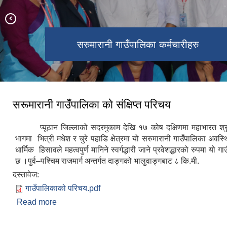
सरूमारानी गा.पा को दोस्रो गाउँसभाको पन्ध्रौ
सरूमारानी गा.पा को दोस्रो गाउँसभाको १७
सरुमारानी गाउँपालिका कर्मचारीहरु
गाउँपालिकाका जनप्रतिनिधिहरु
अधिवेशन
‌औं अधिवेशन
सरूमारानी गाउँपालिका काे संक्षिप्त परिचय
प्यूठान जिल्लाको सदरमुकाम देखि १७ कोष दक्षिणमा महाभारत श्र
भागमा भित्री मधेश र चुरे पहाडि क्षेत्रमा यो सरुमारानी गाउँपालिका अवस
धार्मिक हिसावले महत्वपुर्ण मानिने स्वर्गद्धारी जाने प्रवेशद्धारको रुपमा यो ग
छ ।पुर्व–पश्चिम राजमार्ग अन्तर्गत दाङ्गको भालुवाङ्गबाट ८ कि.मी.
दस्तावेज:
गाउँपालिकाको परिचय.pdf
Read more
about सरूमारानी गाउँपालिका काे संक्षिप्त परिचय